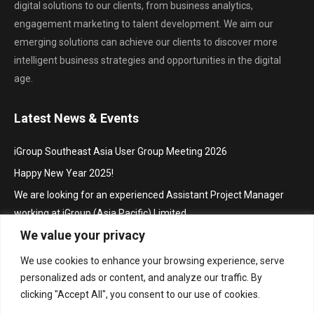
digital solutions to our clients, from business analytics,
engagement marketing to talent development. We aim our
emerging solutions can achieve our clients to discover more
intelligent business strategies and opportunities in the digital
age.
Latest News & Events
iGroup Southeast Asia User Group Meeting 2026
Happy New Year 2025!
We are looking for an experienced Assistant Project Manager
working at iGroup (Asia Pacific) Limited
We value your privacy
Hội thảo khu vực Đông Nam Á với chủ đề “Truy cập mở trong hoạt
động thúc đẩy nghiên cứu và sáng tạo”/ iGroup Future Skills
We use cookies to enhance your browsing experience, serve
Southeast Asia Conference 2024 for Librarians
personalized ads or content, and analyze our traffic. By
Project Manager
clicking "Accept All", you consent to our use of cookies.