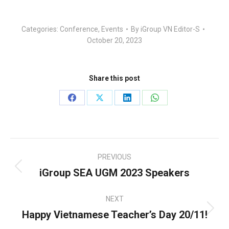
Categories:
Conference
,
Events
By
iGroup VN Editor-S
October 20, 2023
Share this post
Share
Share
Share
Share
on
on
on
on
Facebook
X
LinkedIn
WhatsApp
Post
PREVIOUS
navigation
iGroup SEA UGM 2023 Speakers
Previous
post:
NEXT
Happy Vietnamese Teacher’s Day 20/11!
Next
post: